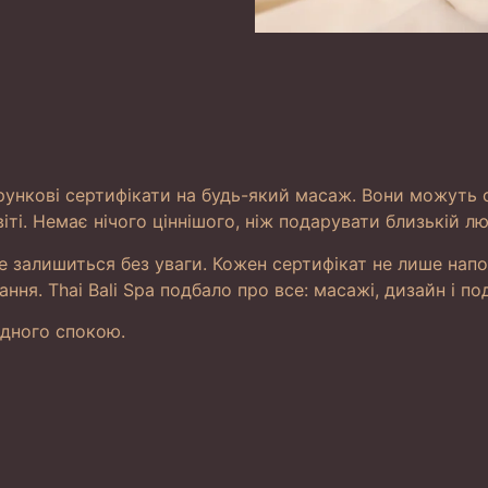
ункові сертифікати на будь-який масаж. Вони можуть 
ті. Немає нічого ціннішого, ніж подарувати близькій л
не залишиться без уваги. Кожен сертифікат не лише нап
ння. Thai Bali Spa подбало про все: масажі, дизайн і п
ідного спокою.