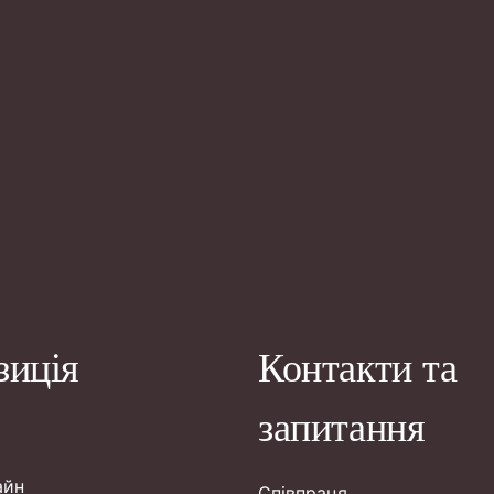
зиція
Контакти та
запитання
айн
Співпраця