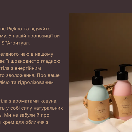
lne Piękno та відчуйте
му. У нашій пропозиції ви
 SPA-ритуал.
зеленого чаю в нашому
ає її шовковисто гладкою.
тіла з енергійним
ого зволоження. Про ваше
ією та гідролізованим
тіла з ароматами кавуна,
ь у собі силу натуральних
ь. Ми не забули й про
 крем для обличчя з