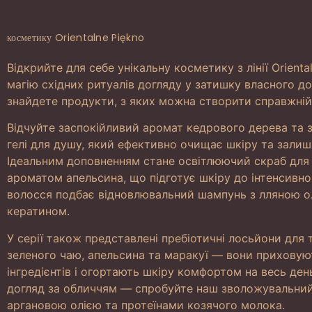
косметику Orientalne Piękno
Відкрийте для себе унікальну косметику з лінії Orienta
магію східних ритуалів догляду у затишку власного до
знайдете продукти, з яких можна створити справжній
Відчуйте заспокійливий аромат кедрового дерева та 
гелі для душу, який ефективно очищає шкіру та залиш
Ідеальним доповненням стане освітлюючий скраб для 
ароматом апельсина, що підготує шкіру до інтенсивн
волосся подбає відновлювальний шампунь з лляною ол
кератином.
У серії також представлені пребіотичні лосьйони для 
зеленого чаю, апельсина та маракуї — вони приховуют
інгредієнтів і огортають шкіру комфортом на весь ден
догляд за обличчям — спробуйте наш зволожувальний
аргановою олією та протеїнами козячого молока.