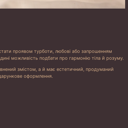
стати проявом турботи, любові або запрошенням
юдині можливість подбати про гармонію тіла й розуму.
овнений змістом, а й має естетичний, продуманий
одарункове оформлення.