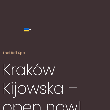
Thai Bali Spa
Kraków
Kijowska –
open now!