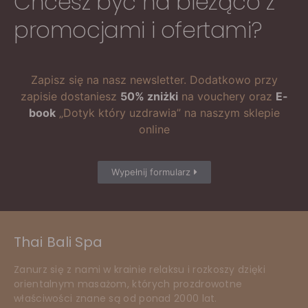
Chcesz być na bieżąco z
promocjami i ofertami?
Zapisz się na nasz newsletter. Dodatkowo przy
zapisie dostaniesz
50% zniżki
na vouchery oraz
E-
book
„Dotyk który uzdrawia” na naszym sklepie
online
Wypełnij formularz
Thai Bali Spa
Zanurz się z nami w krainie relaksu i rozkoszy dzięki
orientalnym masażom, których prozdrowotne
właściwości znane są od ponad 2000 lat.