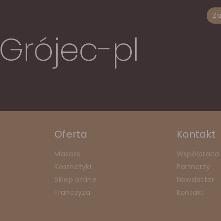
Za
Grójec-pl
Oferta
Kontakt
Masaże
Współpraca
Kosmetyki
Partnerzy
Sklep online
Newsletter
Franczyza
Kontakt