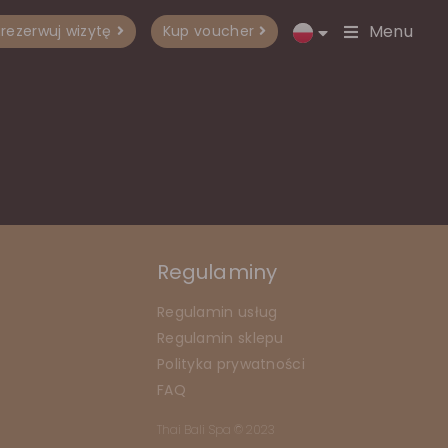
Menu
rezerwuj wizytę
Kup voucher
Regulaminy
Regulamin usług
Regulamin sklepu
Polityka prywatności
FAQ
Thai Bali Spa © 2023