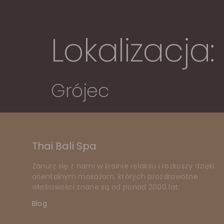
Lokalizacja:
Grójec
Thai Bali Spa
Zanurz się z nami w krainie relaksu i rozkoszy dzięki
orientalnym masażom, których prozdrowotne
właściwości znane są od ponad 2000 lat.
Blog