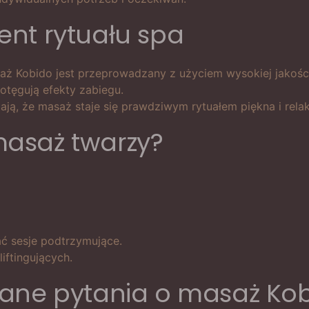
nt rytuału spa
saż Kobido jest przeprowadzany z użyciem wysokiej jakości
otęgują efekty zabiegu.
ają, że masaż staje się prawdziwym rytuałem piękna i relak
asaż twarzy?
ć sesje podtrzymujące.
iftingujących.
wane pytania o masaż Ko