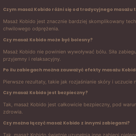
Czym masaż Kobido różni się od tradycyjnego masażu 
Masaż Kobido jest znacznie bardziej skomplikowany techni
chwilowego odprężenia.
Czy masaż Kobido może być bolesny?
Masaż Kobido nie powinien wywoływać bólu. Siła zabie
przyjemny i relaksacyjny.
Po ilu zabiegach można zauważyć efekty masażu Kobid
Pierwsze rezultaty, takie jak rozjaśnianie skóry i uczucie
Czy masaż Kobido jest bezpieczny?
Tak, masaż Kobido jest całkowicie bezpieczny, pod war
zdrowia.
Czy można łączyć masaż Kobido z innymi zabiegami?
Tak, masaż Kobido świetnie uzupełnia inne zabiegi pielęg