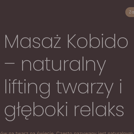
Za
Masaż Kobido
– naturalny
lifting twarzy i
głęboki relaks
ów na twarz na świecie. Często nazywany jest naturalnym l