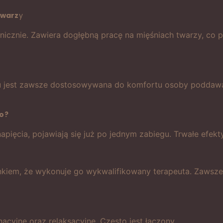
twarz
y
cznie. Zawiera dogłębną pracę na mięśniach twarzy, co pro
gu jest zawsze dostosowywana do komfortu osoby poddawa
o?
 napięcia, pojawiają się już po jednym zabiegu. Trwałe efekty
unkiem, że wykonuje go wykwalifikowany terapeuta. Zaws
nacyjne oraz relaksacyjne. Często jest łączony