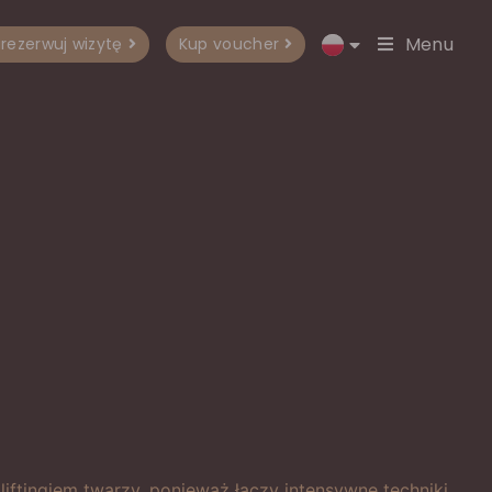
Menu
rezerwuj wizytę
Kup voucher
iftingiem twarzy, ponieważ łączy intensywne techniki