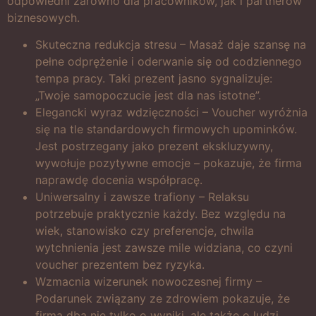
odpowiedni zarówno dla pracowników, jak i partnerów
biznesowych.
Skuteczna redukcja stresu – Masaż daje szansę na
pełne odprężenie i oderwanie się od codziennego
tempa pracy. Taki prezent jasno sygnalizuje:
„Twoje samopoczucie jest dla nas istotne”.
Elegancki wyraz wdzięczności – Voucher wyróżnia
się na tle standardowych firmowych upominków.
Jest postrzegany jako prezent ekskluzywny,
wywołuje pozytywne emocje – pokazuje, że firma
naprawdę docenia współpracę.
Uniwersalny i zawsze trafiony – Relaksu
potrzebuje praktycznie każdy. Bez względu na
wiek, stanowisko czy preferencje, chwila
wytchnienia jest zawsze mile widziana, co czyni
voucher prezentem bez ryzyka.
Wzmacnia wizerunek nowoczesnej firmy –
Podarunek związany ze zdrowiem pokazuje, że
firma dba nie tylko o wyniki, ale także o ludzi,