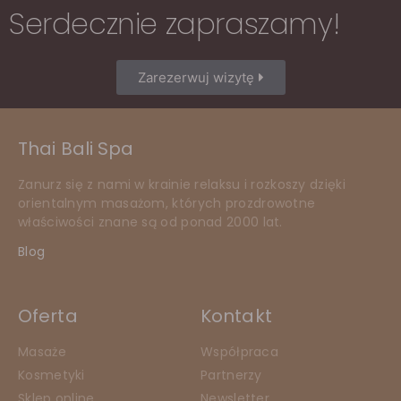
Serdecznie zapraszamy!
Zarezerwuj wizytę
Thai Bali Spa
Zanurz się z nami w krainie relaksu i rozkoszy dzięki
orientalnym masażom, których prozdrowotne
właściwości znane są od ponad 2000 lat.
Blog
Oferta
Kontakt
Masaże
Współpraca
Kosmetyki
Partnerzy
Sklep online
Newsletter