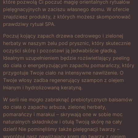
które pozwolą Ci poczuć magię orientalnych rytuałów
pielęgnacyjnych w zaciszu własnego domu. W ofercie
znajdziesz produkty, z których możesz skomponować
prawdziwy rytuał SPA.
Poczuj kojący zapach drzewa cedrowego i zielonej
herbaty w naszym żelu pod prysznic, który skutecznie
oczyści skórę i pozostawi ją jedwabiście gładką.
Idealnym uzupełnieniem będzie rozświetlający peeling
do ciała o energetyzującym zapachu pomarańczy, który
przygotuje Twoje ciało na intensywne nawilżenie. O
Twoje włosy zadba regenerujący szampon z olejem
lnianym i hydrolizowaną keratyną.
W serii nie mogło zabraknąć prebiotycznych balsamów
do ciała o zapachu arbuza, zielonej herbaty,
pomarańczy i marakui – skrywają one w sobie moc
naturalnych składników i otulą Twoją skórę na cały
dzień! Nie pominęliśmy także pielęgnacji twarzy –
wypróbuj nasz nawilżający krem do twarzy z olejem