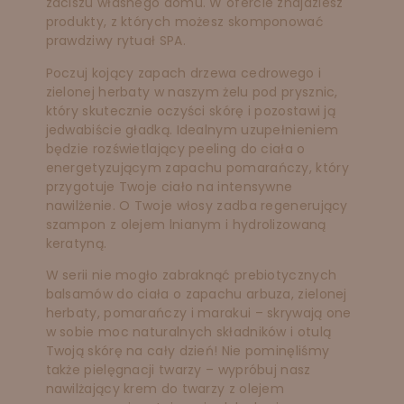
zaciszu własnego domu. W ofercie znajdziesz
produkty, z których możesz skomponować
prawdziwy rytuał SPA.
Poczuj kojący zapach drzewa cedrowego i
zielonej herbaty w naszym żelu pod prysznic,
który skutecznie oczyści skórę i pozostawi ją
jedwabiście gładką. Idealnym uzupełnieniem
będzie rozświetlający peeling do ciała o
energetyzującym zapachu pomarańczy, który
przygotuje Twoje ciało na intensywne
nawilżenie. O Twoje włosy zadba regenerujący
szampon z olejem lnianym i hydrolizowaną
keratyną.
W serii nie mogło zabraknąć prebiotycznych
balsamów do ciała o zapachu arbuza, zielonej
herbaty, pomarańczy i marakui – skrywają one
w sobie moc naturalnych składników i otulą
Twoją skórę na cały dzień! Nie pominęliśmy
także pielęgnacji twarzy – wypróbuj nasz
nawilżający krem do twarzy z olejem