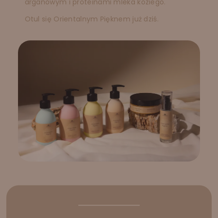
arganowym i proteinami mleka koziego.
Otul się Orientalnym Pięknem już dziś.