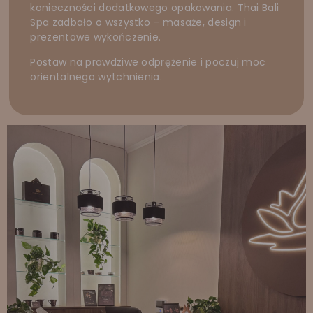
konieczności dodatkowego opakowania. Thai Bali
Spa zadbało o wszystko – masaże, design i
prezentowe wykończenie.
Postaw na prawdziwe odprężenie i poczuj moc
orientalnego wytchnienia.