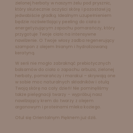
zielonej herbaty w naszym żelu pod prysznic,
który skutecznie oczyści skórę i pozostawi ją
jedwabiście gładką. Idealnym uzupełnieniem
będzie rozświetlający peeling do ciała o
energetyzującym zapachu pomarańczy, który
przygotuje Twoje ciało na intensywne
nawilżenie. O Twoje włosy zadba regenerujący
szampon z olejem lnianym i hydrolizowaną
keratyną.
W serii nie mogło zabraknąć prebiotycznych
balsamów do ciała o zapachu arbuza, zielonej
herbaty, pomarańczy i marakui – skrywają one
w sobie moc naturalnych składników i otulą
Twoją skórę na cały dzień! Nie pominęliśmy
także pielęgnacji twarzy – wypróbuj nasz
nawilżający krem do twarzy z olejem
arganowym i proteinami mleka koziego.
Otul się Orientalnym Pięknem już dziś.