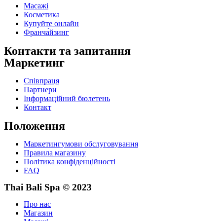
Масажі
Косметика
Купуйте онлайн
Франча́йзинг
Контакти та запитання
Маркетинг
Співпраця
Партнери
Інформаційний бюлетень
Контакт
Положення
Маркетингумови обслуговування
Правила магазину
Політика конфіденційності
FAQ
Thai Bali Spa © 2023
Про нас
Магазин