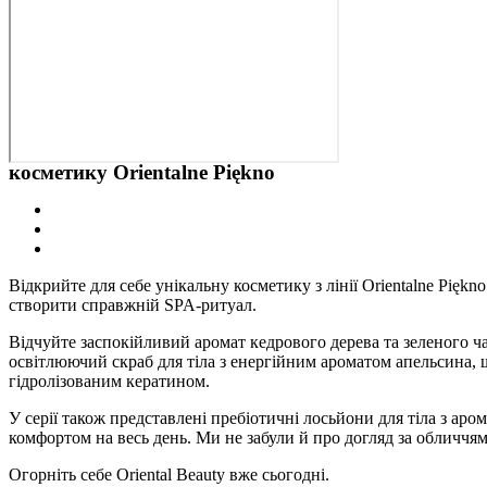
косметику Orientalne Piękno
Відкрийте для себе унікальну косметику з лінії Orientalne Pięk
створити справжній SPA-ритуал.
Відчуйте заспокійливий аромат кедрового дерева та зеленого ч
освітлюючий скраб для тіла з енергійним ароматом апельсина,
гідролізованим кератином.
У серії також представлені пребіотичні лосьйони для тіла з ар
комфортом на весь день. Ми не забули й про догляд за обличч
Огорніть себе Oriental Beauty вже сьогодні.