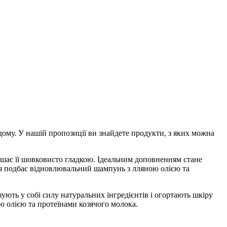
о дому. У нашій пропозиції ви знайдете продукти, з яких можна
ишає її шовковисто гладкою. Ідеальним доповненням стане
ся подбає відновлювальний шампунь з лляною олією та
вують у собі силу натуральних інгредієнтів і огортають шкіру
ю олією та протеїнами козячого молока.