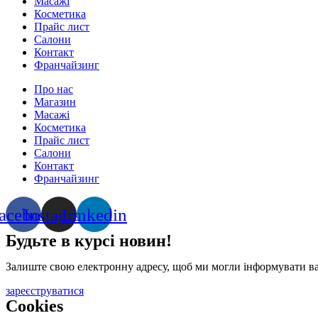
Масажі
Косметика
Прайс лист
Салони
Контакт
Франчайзинг
Про нас
Магазин
Масажі
Косметика
Прайс лист
Салони
Контакт
Франчайзинг
acebook
Instagram
Linkedin
Будьте в курсі новин!
Залиште свою електронну адресу, щоб ми могли інформувати вас п
зареєструватися
Cookies