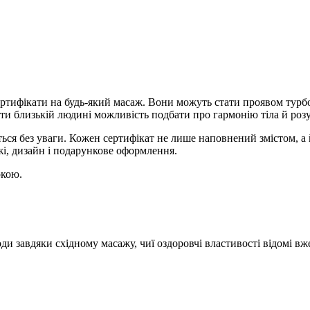
ртифікати на будь-який масаж. Вони можуть стати проявом турб
ати близькій людині можливість подбати про гармонію тіла й роз
ться без уваги. Кожен сертифікат не лише наповнений змістом, 
ажі, дизайн і подарункове оформлення.
окою.
ди завдяки східному масажу, чиї оздоровчі властивості відомі вж