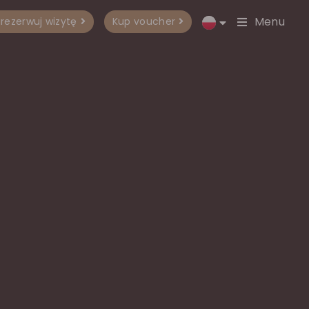
Menu
rezerwuj wizytę
Kup voucher