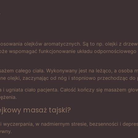
.
sowania olejków aromatycznych. Są to np. olejki z drze
. Może wspomagać funkcjonowanie układu odpornościowego
asażem całego ciała. Wykonywany jest na leżąco, a osoba
olejki, zaczynając od nóg i stopniowo przechodząc do po
ka i ugniata ciało pacjenta. Całość kończy się masażem gło
ężenia.
ejkowy masaż tajski?
i wyczerpania, w nadmiernym stresie, bezsenności i depres
ywny.