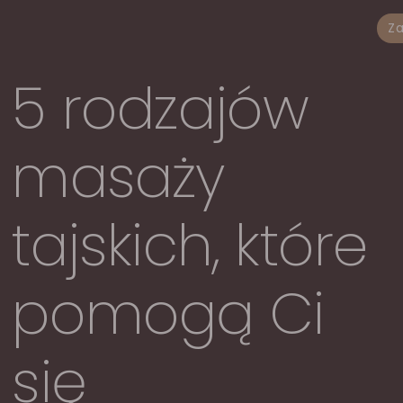
Za
5 rodzajów
masaży
tajskich, które
pomogą Ci
się