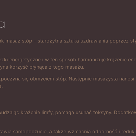
ia
, jak masaż stóp – starożytna sztuka uzdrawiania poprzez
żki energetyczne i w ten sposób harmonizuje krążenie ener
dyna korzyść płynąca z tego masażu.
zpoczyna się obmyciem stóp. Następnie masażysta nanosi 
a.
budzając krążenie limfy, pomaga usunąć toksyny. Dodatkowo
prawia samopoczucie, a także wzmacnia odporność i reduku