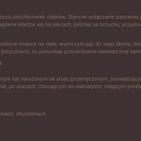
ycia jakichkolwiek olejków. Stanowi połączenie pasywnej j
najpierw kładzie się na plecach, później na brzuchu, prz
kreślone miejsca na ciele, wykorzystując do tego dłonie, 
getycznych, co powoduje przywrócenie wewnętrznej harmo
?
anym lub narażonym na stres, przemęczonym, prowadzącym 
nie, po urazach, chorującym na reumatyzm, mającym probl
niach, stłuczeniach,