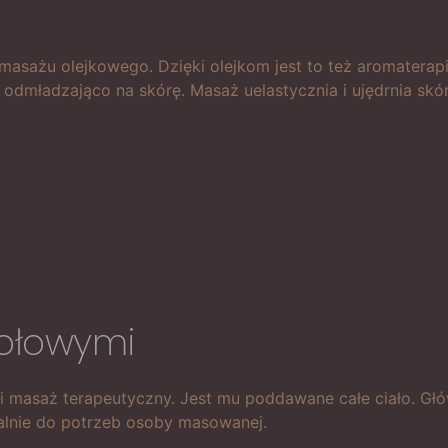
asażu olejkowego. Dzięki olejkom jest to też aromaterapia
dmładzająco na skórę. Masaż uelastycznia i ujędrnia skór
iołowymi
 i masaż terapeutyczny. Jest mu poddawane całe ciało. G
ualnie do potrzeb osoby masowanej.