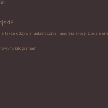
śni,
jski?
ale także odżywia, uelastycznia i ujędrnia skórę. Dodaje en
amowymi kilogramami,