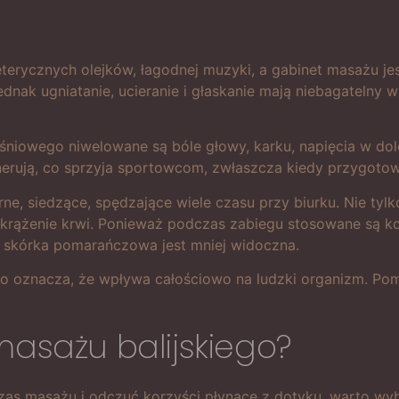
eterycznych olejków, łagodnej muzyki, a gabinet masażu j
 Jednak ugniatanie, ucieranie i głaskanie mają niebagatelny 
ęśniowego niwelowane są bóle głowy, karku, napięcia w do
enerują, co sprzyja sportowcom, zwłaszcza kiedy przygoto
e, siedzące, spędzające wiele czasu przy biurku. Nie tylko
krążenie krwi. Ponieważ podczas zabiegu stosowane są kos
 a skórka pomarańczowa jest mniej widoczna.
, co oznacza, że wpływa całościowo na ludzki organizm. Po
masażu balijskiego?
as masażu i odczuć korzyści płynące z dotyku, warto wyb