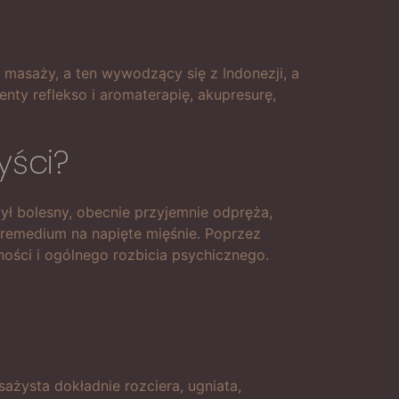
je masaży, a ten wywodzący się z Indonezji, a
enty reflekso i aromaterapię, akupresurę,
yści?
był bolesny, obecnie przyjemnie odpręża,
m remedium na napięte mięśnie. Poprzez
ności i ogólnego rozbicia psychicznego.
żysta dokładnie rozciera, ugniata,