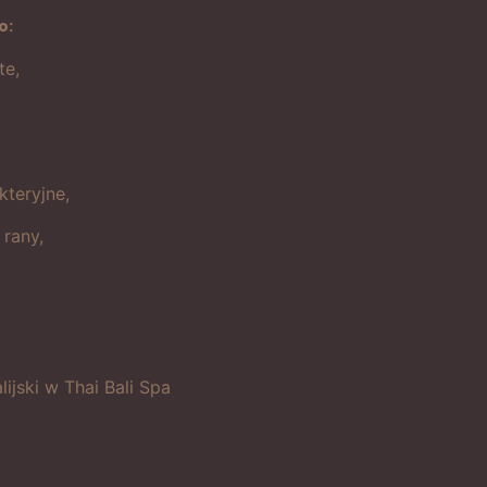
o:
te,
teryjne,
rany,