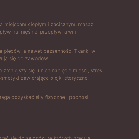
est miejscem ciepłym i zacisznym, masaż
wpływ na mięśnie, przepływ krwi i
le pleców, a nawet bezsenność. Tkanki w
wują się do zawodów.
 zmniejszy się u nich napięcie mięśni, stres
metyki zawierające olejki eteryczne,
maga odzyskać siły fizyczne i podnosi
rać się do salonów, w których pracują