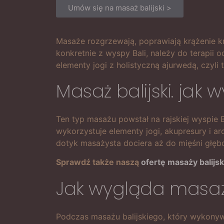
Umów się na masaż balijski >
Masaże rozgrzewają, poprawiają krążenie krwi
konkretnie z wyspy Bali, należy do terapii 
elementy jogi z holistyczną ajurwedą, czyli
Masaż balijski. jak w
Ten typ masażu powstał na rajskiej wyspie B
wykorzystuje elementy jogi, akupresury i a
dotyk masażysta dociera aż do mięśni głębo
Sprawdź także naszą
ofertę masaży balijsk
Jak wygląda masaż 
Podczas masażu balijskiego, który wykonyw