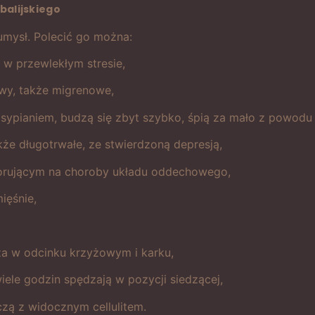
balijskiego
 umysł. Polecić go można:
 przewlekłym stresie,
owy, także migrenowe,
sypianiem, budzą się zbyt szybko, śpią za mało z powodu
kże długotrwałe, ze stwierdzoną depresją,
horującym na choroby układu oddechowego,
ięśnie,
za w odcinku krzyżowym i karku,
ele godzin spędzają w pozycji siedzącej,
zą z widocznym cellulitem.