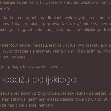
sze kieruje swoje ruchy ku górze, w kierunku węzłów chłonn
e krwi.
 i karku, na stopach i na dłoniach, wykorzystując elementy
ów. Taka stymulacja poprawia także krążenie krwi, a wraz
 ulgę i rozgrzał ciało, specjalista masażu balijskiego del
lientów salonu masażu, jest cały rytuał wykorzystujący 
Wykorzystuje się aromaty ylang ylang, róży, jaśminu. Pod
ionu Indonezji.
asażu balijskiego
trzeba specjalnych przygotowań. Należy jednak pamiętać, 
 stan zdrowia, jakim jest masaż balijski, trwa od 60 do 9
e napić się ciepłej herbaty.