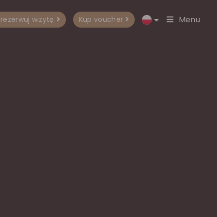
Menu
rezerwuj wizytę
Kup voucher