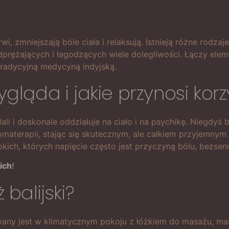
, zmniejszają bóle ciała i relaksują. Istnieją różne rodza
odprężających i łagodzących wiele dolegliwości. Łączy elem
 tradycyjną medycyną indyjską.
ygląda i jakie przynosi korz
ali i doskonale oddziałuje na ciało i na psychikę. Niegdyś 
romaterapii, stając się skutecznym, ale całkiem przyjemny
kich, których napięcie często jest przyczyną bólu, bezsen
ich
!
balijski?
any jest w klimatycznym pokoju z łóżkiem do masażu, masa