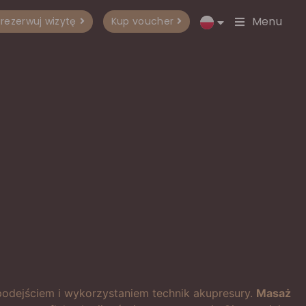
Menu
rezerwuj wizytę
Kup voucher
 podejściem i wykorzystaniem technik akupresury.
Masaż