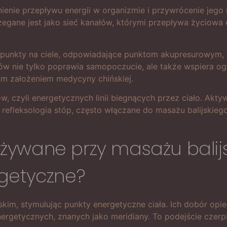
wnienie przepływu energii w organizmie i przywrócenie jego
strzegane jest jako sieć kanałów, którymi przepływa życiow
e punkty na ciele, odpowiadające punktom akupresurowym,
w nie tylko poprawia samopoczucie, ale także wspiera ogól
wym założeniem medycyny chińskiej.
w, czyli energetycznych linii biegnących przez ciało. Akt
 refleksologia stóp, często włączane do masażu balijskieg
 używane przy masażu balij
getyczne?
kim, stymulując punkty energetyczne ciała. Ich dobór opie
rgetycznych, znanych jako meridiany. To podejście czerpie