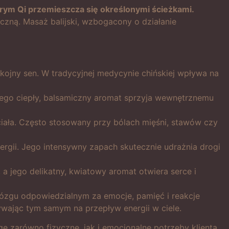
tórym Qi przemieszcza się określonymi ścieżkami.
zną. Masaż balijski, wzbogacony o działanie
kojny sen. W tradycyjnej medycynie chińskiej wpływa na
 jego ciepły, balsamiczny aromat sprzyja wewnętrznemu
iała. Często stosowany przy bólach mięśni, stawów czy
rgii. Jego intensywny zapach skutecznie udrażnia drogi
 a jego delikatny, kwiatowy aromat otwiera serce i
mózgu odpowiedzialnym za emocje, pamięć i reakcje
wając tym samym na przepływ energii w ciele.
ę zarówno fizyczne, jak i emocjonalne potrzeby klienta.