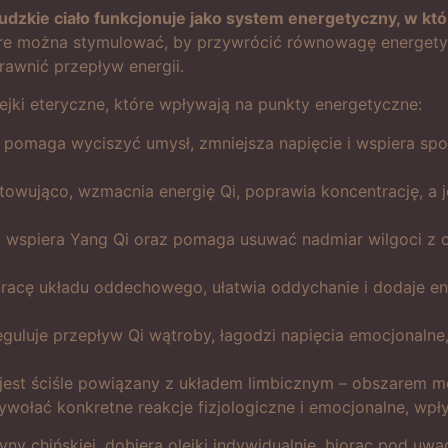
ludzkie ciało funkcjonuje jako system energetyczny, w k
óre można stymulować, by przywrócić równowagę energetyc
rawnić przepływ energii.
lejki eteryczne, które wpływają na punkty energetyczne:
pomaga wyciszyć umysł, zmniejsza napięcie i wspiera spo
ntowująco, wzmacnia energię Qi, poprawia koncentrację, a
 wspiera Yang Qi oraz pomaga usuwać nadmiar wilgoci z c
acę układu oddechowego, ułatwia oddychanie i dodaje ene
eguluje przepływ Qi wątroby, łagodzi napięcia emocjonalne,
 jest ściśle powiązany z układem limbicznym – obszarem 
łać konkretne reakcje fizjologiczne i emocjonalne, wpły
y chińskiej, dobiera olejki indywidualnie, biorąc pod uwag