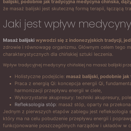
balijski, podobnie jak tradycyjna medycyna chińska, dą
że masaż balijski jest skuteczną formą terapii, łączącą t
Jaki jest wpływ medycyny c
Masaż balijski
wywodzi się z indonezyjskich tradycji, j
zdrowie i równowagę organizmu. Głównym celem tego masa
charakterystycznych dla chińskiej sztuki leczenia.
Wpływ tradycyjnej medycyny chińskiej na masaż balijski prz
Holistyczne podejście:
masaż balijski, podobnie jak
Praca z energią Qi: koncepcja energii Qi, fundamen
harmonizacji przepływu energii w ciele,
Wykorzystanie akupresury: techniki akupresury, pole
Refleksologia stóp
: masaż stóp, oparty na przekona
Jednym z pierwszych etapów zabiegu jest refleksologia st
który ma na celu pobudzenie przepływu energii i popra
funkcjonowanie poszczególnych narządów i układów w ci