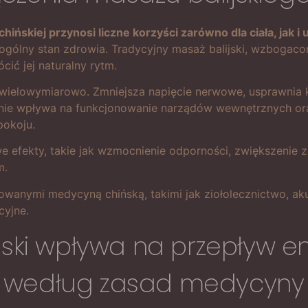
ńskiej przynosi liczne korzyści zarówno dla ciała, jak i 
ólny stan zdrowia. Tradycyjny masaż balijski, wzbogacony o
ić jej naturalny rytm.
 wielowymiarowo. Zmniejsza napięcie nerwowe, usprawnia k
nie wpływa na funkcjonowanie narządów wewnętrznych ora
pokoju.
e efekty, takie jak wzmocnienie odporności, zwiększenie z
m.
owanymi medycyną chińską, takimi jak ziołolecznictwo, ak
cyjne.
jski wpływa na przepływ e
 według zasad medycyny c