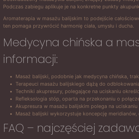
Podczas zabiegu aplikuje je na konkretne punkty akupunk
Aromaterapia w masażu balijskim to podejście całościowe
ten pomaga przywrócić harmonię ciała, umysłu i ducha.
Medycyna chińska a masa
informacji:
Masaż balijski, podobnie jak medycyna chińska, trak
Terapeuci masażu balijskiego dążą do odblokowania 
Techniki akupresury, polegające na uciskaniu określ
Refleksologia stóp, oparta na przekonaniu o połącz
Akupresura w masażu balijskim polega na uciskani
Masaż balijski wykorzystuje koncepcję meridianów, 
FAQ – najczęściej zadaw