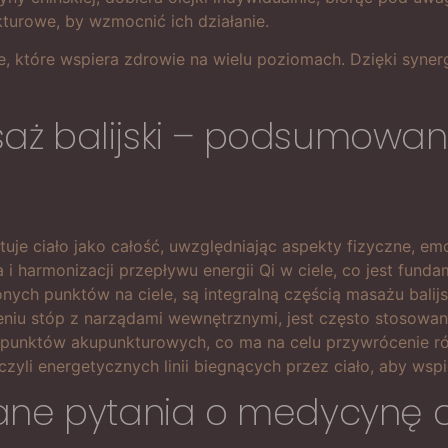
turowe, by wzmocnić ich działanie.
, które wspiera zdrowie na wielu poziomach. Dzięki syner
ż balijski – podsumowani
tuje ciało jako całość, uwzględniając aspekty fizyczne, em
i harmonizacji przepływu energii Qi w ciele, co jest funda
onych punktów na ciele, są integralną częścią masażu balijs
eniu stóp z narządami wewnętrznymi, jest często stosowan
u punktów akupunkturowych, co ma na celu przywrócenie r
czyli energetycznych linii biegnących przez ciało, aby w
ane pytania o medycynę c