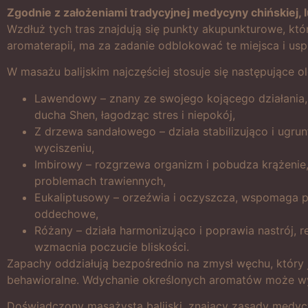
Zgodnie z założeniami tradycyjnej medycyny chińskiej, 
Wzdłuż tych tras znajdują się punkty akupunkturowe, kt
aromaterapii, ma za zadanie odblokować te miejsca i usp
W masażu balijskim najczęściej stosuje się następujące o
Lawendowy – znany ze swojego kojącego działania, 
ducha Shen, łagodząc stres i niepokój,
Z drzewa sandałowego – działa stabilizująco i ugru
wyciszeniu,
Imbirowy – rozgrzewa organizm i pobudza krążenie,
problemach trawiennych,
Eukaliptusowy – orzeźwia i oczyszcza, wspomaga pr
oddechowe,
Różany – działa harmonizująco i poprawia nastrój, r
wzmacnia poczucie bliskości.
Zapachy oddziałują bezpośrednio na zmysł węchu, który
behawioralne. Wdychanie określonych aromatów może wywo
Doświadczony masażysta balijski, znający zasady medycyn