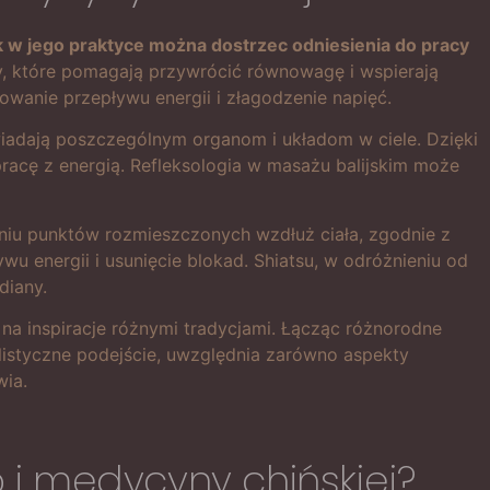
k w jego praktyce można dostrzec odniesienia do pracy
y, które pomagają przywrócić równowagę i wspierają
wanie przepływu energii i złagodzenie napięć.
wiadają poszczególnym organom i układom w ciele. Dzięki
racę z energią. Refleksologia w masażu balijskim może
aniu punktów rozmieszczonych wzdłuż ciała, zgodnie z
 energii i usunięcie blokad. Shiatsu, w odróżnieniu od
diany.
 na inspiracje różnymi tradycjami. Łącząc różnorodne
listyczne podejście, uwzględnia zarówno aspekty
wia.
o i medycyny chińskiej?