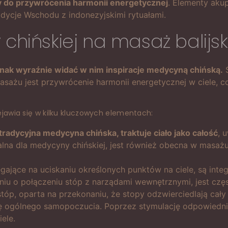
ży do przywrócenia harmonii energetycznej
. Elementy akup
radycje Wschodu z indonezyjskimi rytuałami.
hińskiej na masaż balijski 
ednak wyraźnie widać w nim inspiracje medycyną chińską.
S
żu jest przywrócenie harmonii energetycznej w ciele, co o
ejawia się w kilku kluczowych elementach:
 tradycyjna medycyna chińska, traktuje ciało jako całość
, 
talna dla medycyny chińskiej, jest również obecna w masażu
gające na uciskaniu określonych punktów na ciele, są integ
niu o połączeniu stóp z narządami wewnętrznymi, jest czę
óp, oparta na przekonaniu, że stopy odzwierciedlają cały 
wę ogólnego samopoczucia. Poprzez stymulację odpowiedn
ele.