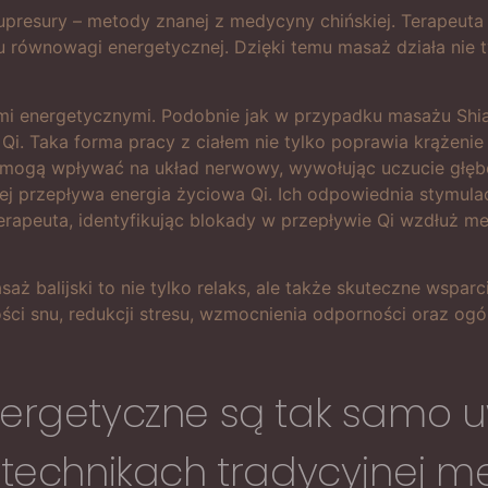
presury – metody znanej z medycyny chińskiej. Terapeuta 
u równowagi energetycznej. Dzięki temu masaż działa nie t
i energetycznymi. Podobnie jak w przypadku masażu Shiatsu
i. Taka forma pracy z ciałem nie tylko poprawia krążenie kr
te mogą wpływać na układ nerwowy, wywołując uczucie głęb
kiej przepływa energia życiowa Qi. Ich odpowiednia stymu
erapeuta, identyfikując blokady w przepływie Qi wzdłuż m
balijski to nie tylko relaks, ale także skuteczne wsparc
ści snu, redukcji stresu, wzmocnienia odporności oraz og
energetyczne są tak samo
 technikach tradycyjnej m