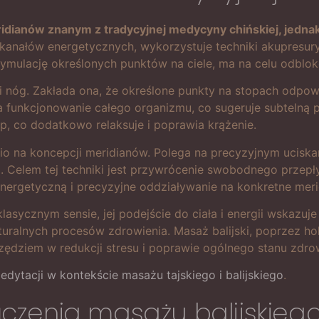
ridianów znanym z tradycyjnej medycyny chińskiej, jedna
kanałów energetycznych, wykorzystuje techniki akupresur
mulację określonych punktów na ciele, ma na celu odbloko
i nóg. Zakłada ona, że określone punkty na stopach odpo
 funkcjonowanie całego organizmu, co sugeruje subtelną p
óp, co dodatkowo relaksuje i poprawia krążenie.
nio na koncepcji meridianów. Polega na precyzyjnym ucisk
elem tej techniki jest przywrócenie swobodnego przepływu
energetyczną i precyzyjne oddziaływanie na konkretne meri
asycznym sensie, jej podejście do ciała i energii wskazuje
turalnych procesów zdrowienia. Masaż balijski, poprzez ho
rzędziem w redukcji stresu i poprawie ogólnego stanu zdro
edytacji w kontekście masażu tajskiego i balijskiego
.
łączenia masażu balijskieg