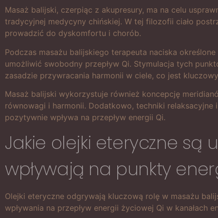
Masaż balijski, czerpiąc z akupresury, ma na celu uspra
tradycyjnej medycyny chińskiej. W tej filozofii ciało po
prowadzić do dyskomfortu i chorób.
Podczas masażu balijskiego terapeuta naciska określon
umożliwić swobodny przepływ Qi. Stymulacja tych punktó
zasadzie przywracania harmonii w ciele, co jest kluczo
Masaż balijski wykorzystuje również koncepcję meridianó
równowagi i harmonii. Dodatkowo, techniki relaksacyjne i
pozytywnie wpływa na przepływ energii Qi.
Jakie olejki eteryczne są
wpływają na punkty ener
Olejki eteryczne odgrywają kluczową rolę w masażu balijs
wpływania na przepływ energii życiowej Qi w kanałach ene