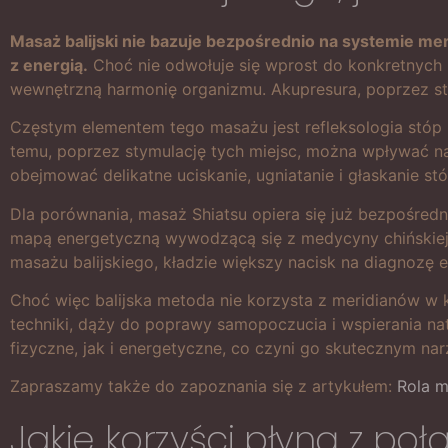
Masaż balijski nie bazuje bezpośrednio na systemie me
z energią.
Choć nie odwołuje się wprost do konkretnych 
wewnętrzną harmonię organizmu. Akupresura, poprzez sty
Częstym elementem tego masażu jest refleksologia stóp 
temu, poprzez stymulację tych miejsc, można wpływać na
obejmować delikatne uciskanie, ugniatanie i głaskanie st
Dla porównania, masaż Shiatsu opiera się już bezpośred
mapą energetyczną wywodzącą się z medycyny chińskiej. C
masażu balijskiego, kładzie większy nacisk na diagnozę 
Choć więc balijska metoda nie korzysta z meridianów w kl
techniki, dąży do poprawy samopoczucia i wspierania na
fizyczne, jak i energetyczne, co czyni go skutecznym na
Zapraszamy także do zapoznania się z artykułem:
Rola m
Jakie korzyści płyną z po